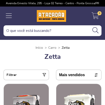
Avenida Ernesto Vilela, 295 - Loja 02 Terreo - Centro - Ponta Grossa/PR
0
Início
>
Carro
>
Zetta
Zetta
Filtrar